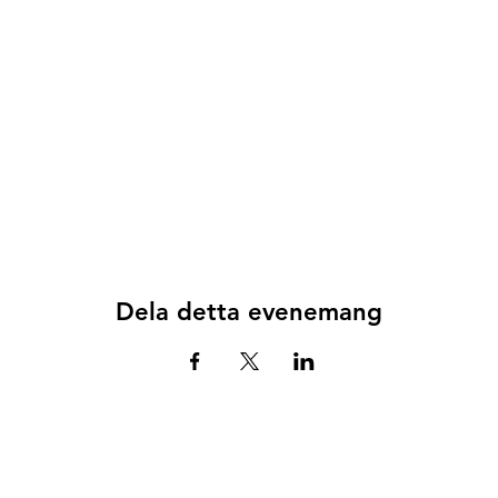
Dela detta evenemang
© 2025 av
Fi-SK Studio AB