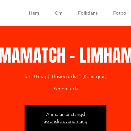
Hem
Om
Folkdans
Fotboll
MAMATCH - LIMHAM
lör 10 maj
  |  
Husiegårds IP (Konstgräs)
Seriematch
Anmälan är stängd
Se andra evenemang