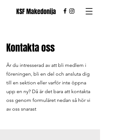
KSF Makedonija
N
O
I
J
D
A
E
K
-
A
M
M
A
L
F
M
S
Ö
K
1
9
69
Kontakta oss
Е
К
М
С
Д
Л
Är du intresserad av att bli medlem i
А
М
М
А
-
К
А
Е
Ј
Д
И
О
Н
föreningen, bli en del och ansluta dig
till en sektion eller varför inte öppna
upp en ny? Då är det bara att kontakta
oss genom formuläret nedan så hör vi
av oss snarast