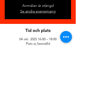
Anmälan är stängd
Se andra evenemang
Tid och plats
04 okt. 2025 16:00 – 18:00
Plats ej fastställd
Dela detta evenemang
© 2025 av
Fi-SK Studio AB